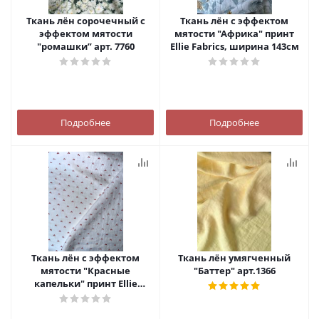
Ткань лён сорочечный с
Ткань лён с эффектом
эффектом мятости
мятости "Африка" принт
"ромашки” арт. 7760
Ellie Fabrics, ширина 143см
Подробнее
Подробнее
Ткань лён с эффектом
Ткань лён умягченный
мятости "Красные
"Баттер" арт.1366
капельки" принт Ellie
Fabrics, ширина 143см