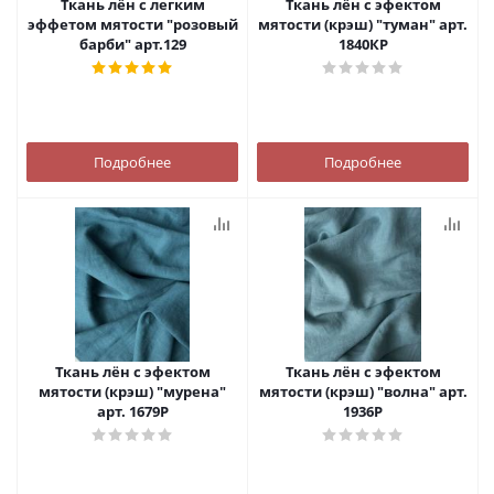
Ткань лён с легким
Ткань лён с эфектом
эффетом мятости "розовый
мятости (крэш) "туман" арт.
барби" арт.129
1840КР
Подробнее
Подробнее
Ткань лён с эфектом
Ткань лён с эфектом
мятости (крэш) "мурена"
мятости (крэш) "волна" арт.
арт. 1679Р
1936Р