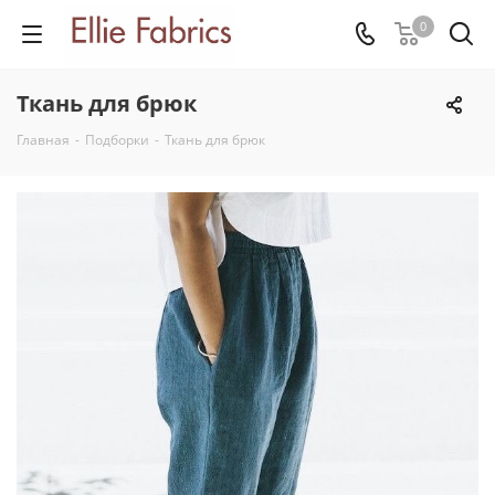
0
Ткань для брюк
Главная
-
Подборки
-
Ткань для брюк