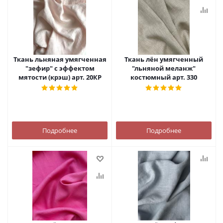
Ткань льняная умягченная
Ткань лён умягченный
"зефир" с эффектом
"льняной меланж"
мятости (крэш) арт. 20КР
костюмный арт. 330
Подробнее
Подробнее