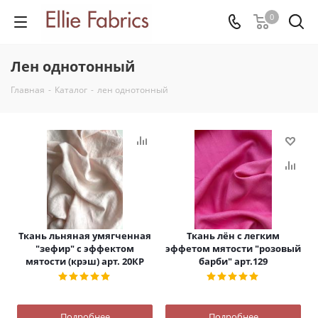
0
Лен однотонный
Главная
-
Каталог
-
лен однотонный
Ткань льняная умягченная
Ткань лён с легким
"зефир" с эффектом
эффетом мятости "розовый
мятости (крэш) арт. 20КР
барби" арт.129
Подробнее
Подробнее