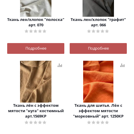
Ткань лен/хлопок "полоска"
Ткань лен/хлопок "графит"
арт. 070
арт. 066
Подробнее
Подробнее
Ткань лён с эффектом
Ткань для шитья. Лён с
мятости "нуга" костюмный
эффектом мятости
арт.1569КР
"морковный” арт. 1250КР