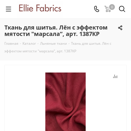
0
Ткань для шитья. Лён с эффектом
мятости "марсала”, арт. 1387КР
Главная
-
Каталог
-
Льняные ткани
-
Ткань для шитья. Лён с
эффектом мятости "марсала”, арт. 1387КР