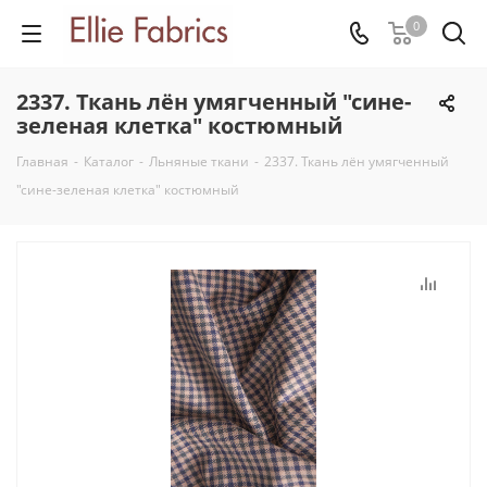
0
2337. Ткань лён умягченный "сине-
зеленая клетка" костюмный
Главная
-
Каталог
-
Льняные ткани
-
2337. Ткань лён умягченный
"сине-зеленая клетка" костюмный