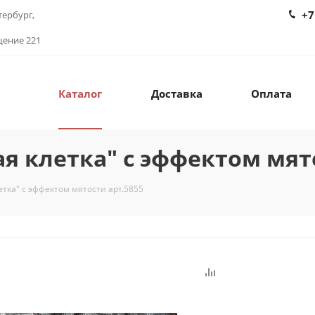
+7
тербург,
щение 221
Каталог
Доставка
Оплата
я клетка" с эффектом мято
етка" с эффектом мятости арт.5855