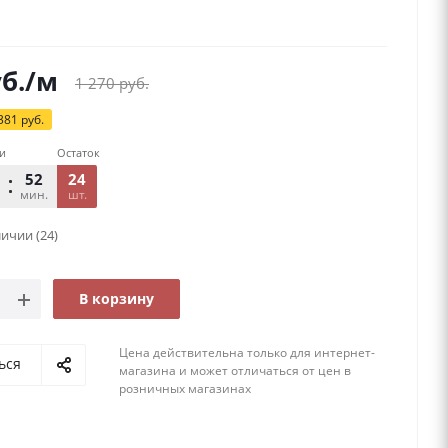
б.
/м
1 270
руб.
381
руб.
и
Остаток
52
24
13
мин.
шт.
сек.
аличии
(24)
В корзину
Цена действительна только для интернет-
ься
магазина и может отличаться от цен в
розничных магазинах