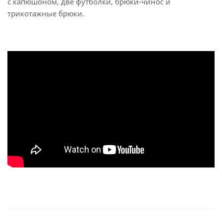
с капюшоном, две футболки, брюки-чинос и
трикотажные брюки.