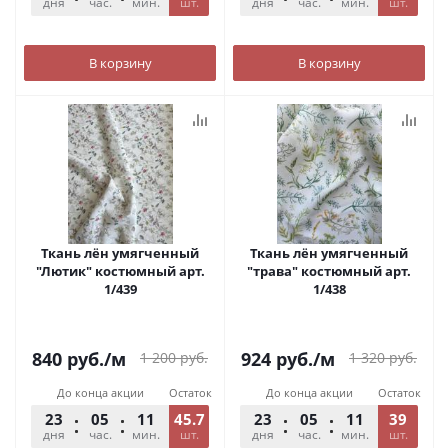
дня
час.
мин.
шт.
сек.
дня
час.
мин.
шт.
сек.
В корзину
В корзину
Ткань лён умягченный
Ткань лён умягченный
"Лютик" костюмный арт.
"трава" костюмный арт.
1/439
1/438
840
руб.
/м
924
руб.
/м
1 200
руб.
1 320
руб.
До конца акции
Остаток
До конца акции
Остаток
23
05
11
45.7
54
23
05
11
39
54
дня
час.
мин.
шт.
сек.
дня
час.
мин.
шт.
сек.