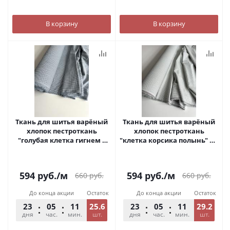
В корзину
В корзину
Ткань для шитья варёный
Ткань для шитья варёный
хлопок пестроткань
хлопок пестроткань
"голубая клетка гигнем 3
"клетка корсика полынь" ш.
мм." ш. 250 см. арт. 405
250 см. арт. С376
594
руб.
/м
594
руб.
/м
660
руб.
660
руб.
До конца акции
Остаток
До конца акции
Остаток
23
05
11
25.6
54
23
05
11
29.2
54
дня
час.
мин.
шт.
сек.
дня
час.
мин.
шт.
сек.