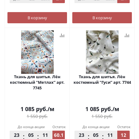
В корзину
В корзину
Ткань для шитья. Лён
Ткань для шитья. Лён
костюмный "Метлах” арт.
костюмный "Гуси” арт. 7744
7745
1 085
руб.
/м
1 085
руб.
/м
1 550
руб.
1 550
руб.
До конца акции
Остаток
До конца акции
Остаток
23
05
11
60.1
54
23
05
11
12
54