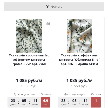
Фильтр
Ткань лён сорочечный с
Ткань лён с эффектом
эффектом мятости
мятости "Облепиха Ellie"
"ромашки” арт. 7760
арт. 836, ширина 143см
1 085
руб.
/м
1 085
руб.
/м
1 550
руб.
1 550
руб.
До конца акции
Остаток
До конца акции
Остаток
23
05
11
4.9
54
23
05
11
54
1
дня
час.
мин.
шт.
сек.
дня
час.
мин.
шт.
сек.