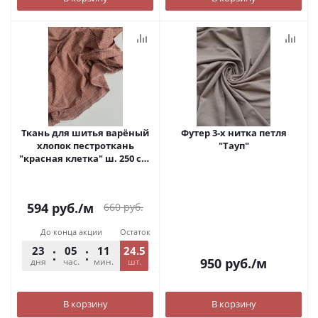
Ткань для шитья варёный
Футер 3-х нитка петля
хлопок пестроткань
"Тауп"
"красная клетка" ш. 250 см.
арт. С373
594
руб.
/м
660
руб.
До конца акции
Остаток
23
05
11
24.5
54
950
руб.
/м
дня
час.
мин.
шт.
сек.
В корзину
В корзину