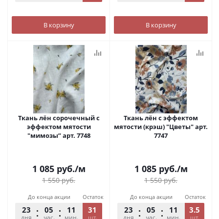
В корзину
В корзину
Ткань лён сорочечный с
Ткань лён с эффектом
эффектом мятости
мятости (крэш) "Цветы" арт.
"мимозы” арт. 7748
7747
1 085
руб.
/м
1 085
руб.
/м
1 550
руб.
1 550
руб.
До конца акции
Остаток
До конца акции
Остаток
23
05
11
31
54
23
05
11
3.5
54
дня
час.
мин.
шт.
сек.
дня
час.
мин.
шт.
сек.