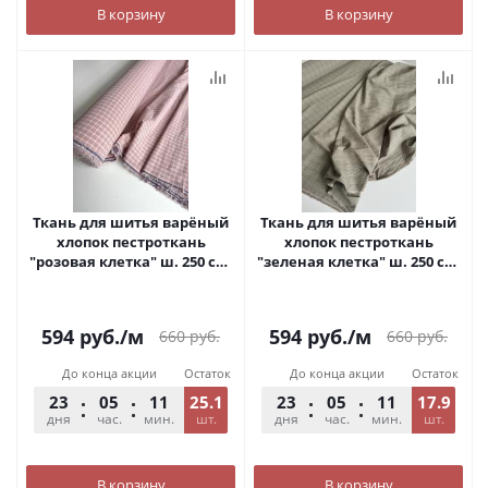
В корзину
В корзину
Ткань для шитья варёный
Ткань для шитья варёный
хлопок пестроткань
хлопок пестроткань
"розовая клетка" ш. 250 см.
"зеленая клетка" ш. 250 см.
арт. 326В
арт. С372
594
руб.
/м
594
руб.
/м
660
руб.
660
руб.
До конца акции
Остаток
До конца акции
Остаток
23
05
11
25.1
54
23
05
11
17.9
54
дня
час.
мин.
шт.
сек.
дня
час.
мин.
шт.
сек.
В корзину
В корзину