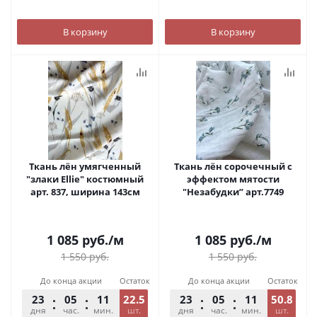
В корзину
В корзину
Ткань лён умягченный
Ткань лён сорочечный с
"злаки Ellie" костюмный
эффектом мятости
арт. 837, ширина 143см
"Незабудки” арт.7749
1 085
руб.
/м
1 085
руб.
/м
1 550
руб.
1 550
руб.
До конца акции
Остаток
До конца акции
Остаток
23
05
11
22.5
54
23
05
11
50.8
54
дня
час.
мин.
шт.
сек.
дня
час.
мин.
шт.
сек.