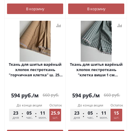
В корзину
В корзину
Ткань для шитья варёный
Ткань для шитья варёный
хлопок пестроткань
хлопок пестроткань
"горчичная клетка" ш. 250
"клетка виши 1 см
см. арт. С361
изумруд" ш. 250 см. арт.
С356
594
руб.
/м
594
руб.
/м
660
руб.
660
руб.
До конца акции
Остаток
До конца акции
Остаток
23
05
11
25.9
54
23
05
11
15
54
дня
час.
мин.
шт.
сек.
дня
час.
мин.
шт.
сек.