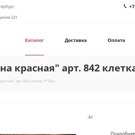
+7
тербург,
щение 221
Каталог
Доставка
Оплата
на красная" арт. 842 клетк
красная" арт. 842 клетка 7*7мм
Подробнее 