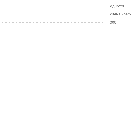
однотон
сиена крас
300