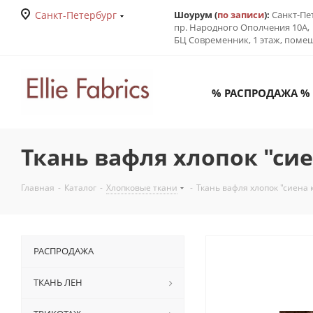
Санкт-Петербург
Шоурум (
по записи
):
Санкт-Пе
пр. Народного Ополчения 10А,
БЦ Современник, 1 этаж, поме
% РАСПРОДАЖА %
Ткань вафля хлопок "сие
Главная
-
Каталог
-
Хлопковые ткани
-
Ткань вафля хлопок "сиена 
РАСПРОДАЖА
ТКАНЬ ЛЕН