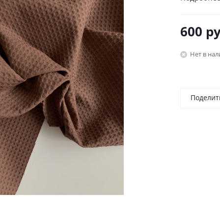
600
ру
Нет в на
Поделит