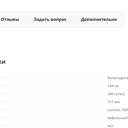
Отзывы
Задать вопрос
Дополнительно
ки
Вологодски
144 см
240 гр/м2
7х7 мм
хлопок 10
вафельный
нет