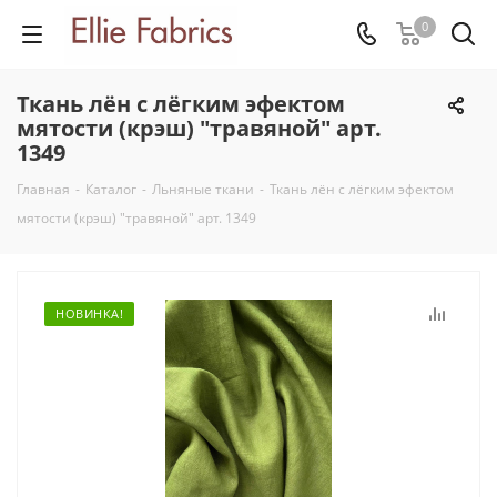
0
Ткань лён с лёгким эфектом
мятости (крэш) "травяной" арт.
1349
Главная
-
Каталог
-
Льняные ткани
-
Ткань лён с лёгким эфектом
мятости (крэш) "травяной" арт. 1349
НОВИНКА!