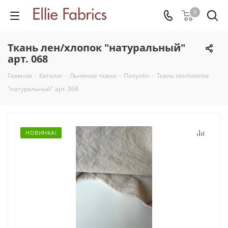
0
Ткань лен/хлопок "натуральный"
арт. 068
Главная
-
Каталог
-
Льняные ткани
-
Полулён
-
Ткань лен/хлопок
"натуральный" арт. 068
НОВИНКА!