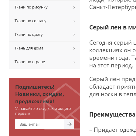
Санкт-Петербург
Ткани по рисунку
Ткани по составу
Серый лен в м
Ткани по цвету
Сегодня серый ц
Ткань для дома
коллекциях он 
времени года. 
Ткани по стране
на этот период.
Серый лен пред
обладает прият
Подпишитесь!
для носки в теп
Новинки, скидки,
предложения!
Узнавайте о скидках и акциях
первым
Преимущества 
– Придает одежд