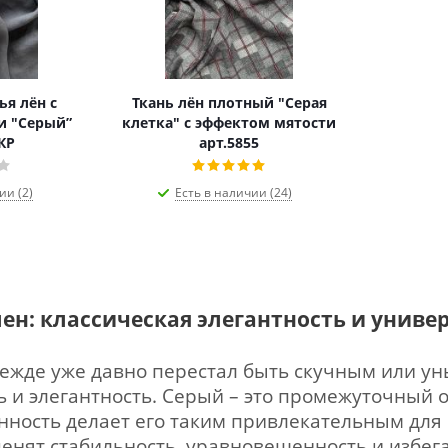
ён с
Ткань лён плотный "Серая
и "Серый”
клетка" с эффектом мятости
0КР
арт.5855
ии (2)
Есть в наличии (24)
лен: классическая элегантность и униве
ежде уже давно перестал быть скучным или ун
ь и элегантность. Серый – это промежуточный 
нность делает его таким привлекательным для 
ценят стабильность, уравновешенность и избег