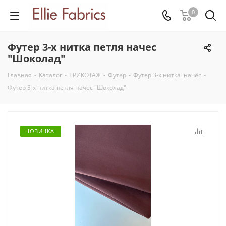
0
Футер 3-х нитка петля начес
"Шоколад"
Главная
-
Каталог
-
ТРИКОТАЖ
-
Футер
-
Футер 3-х нитка начёс
-
Футер 3-х нитка петля начес "Шоколад"
НОВИНКА!