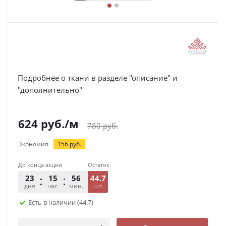
Подробнее о ткани в разделе "описание" и
"дополнительно"
624
руб.
/м
780
руб.
Экономия
156
руб.
До конца акции
Остаток
23
15
56
44.7
36
дня
час.
мин.
шт.
сек.
Есть в наличии
(44.7)